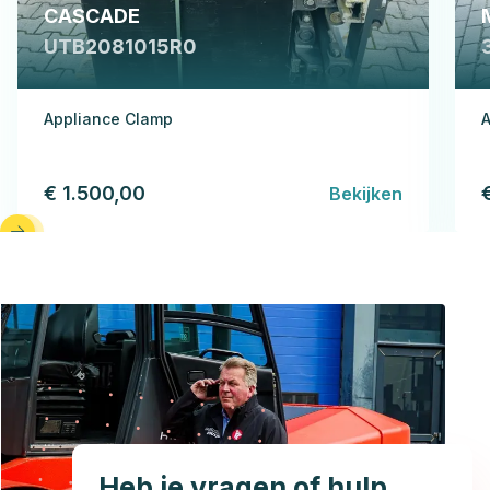
CASCADE
UTB2081015R0
Appliance Clamp
A
€ 1.500,00
Bekijken
Heb je vragen of hulp