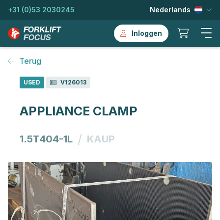
+31 (0)53 2030245
Nederlands
Inloggen
Terug
USED
V126013
APPLIANCE CLAMP
/
1.5T404-1L
KAUP