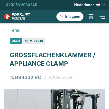
+31 (0)53 2030245
Nederlands
Inloggen
Terug
USED
V126019
GROSSFLACHENKLAMMER /
APPLIANCE CLAMP
/
15G84332 RO
CASCADE