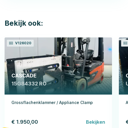
Bekijk ook:
V126020
CASCADE
15G84332 RO
Grossflachenklammer / Appliance Clamp
A
€ 1.950,00
Bekijken