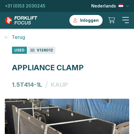
+31 (0)53 2030245
Nederlands
Inloggen
Terug
USED
V126012
APPLIANCE CLAMP
/
1.5T414-1L
KAUP