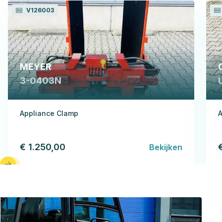
V126003
MEYER
3-0403N
Appliance Clamp
A
€ 1.250,00
Bekijken