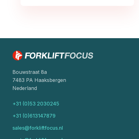
Bouwstraat 8a
7483 PA Haaksbergen
Nederland
+31 (0)53 2030245
+31 (0)613147879
sales@forkliftfocus.nl