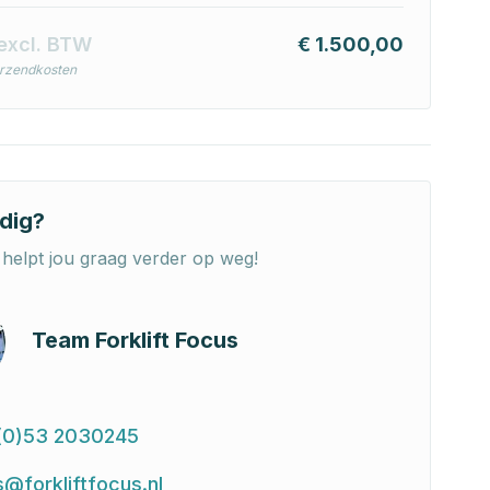
excl. BTW
€ 1.500,00
erzendkosten
dig?
helpt jou graag verder op weg!
Team Forklift Focus
(0)53 2030245
s@forkliftfocus.nl