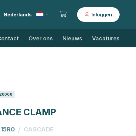
Nederlands
Inloggen
|
Contact
Over ons
Nieuws
Vacatures
26006
ANCE CLAMP
/
15R0
CASCADE