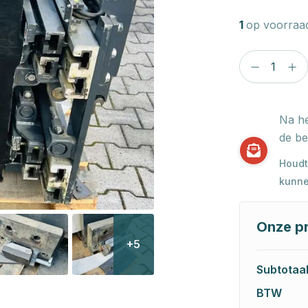
1
op voorraa
Na he
de be
Houdt
kunne
Onze pr
+5
Subtotaa
BTW