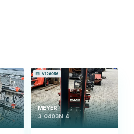
V126056
MEYER
3-0403N-4