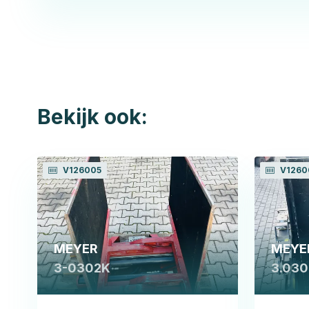
Bekijk ook:
V126005
V1260
MEYER
MEYE
3-0302K
3.030