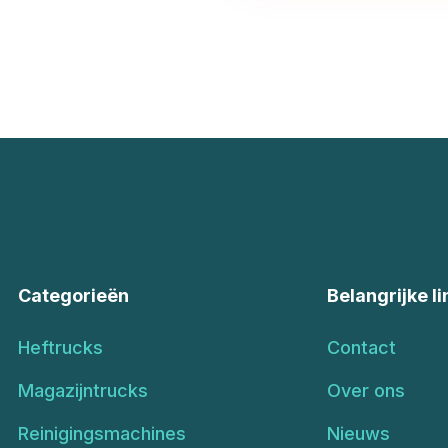
Categorieën
Belangrijke li
Heftrucks
Contact
Magazijntrucks
Over ons
Reinigingsmachines
Nieuws