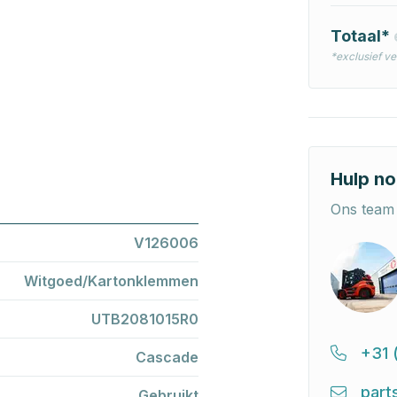
Totaal*
*exclusief v
Hulp no
Ons team 
V126006
Witgoed/Kartonklemmen
UTB2081015R0
+31 
Cascade
part
Gebruikt