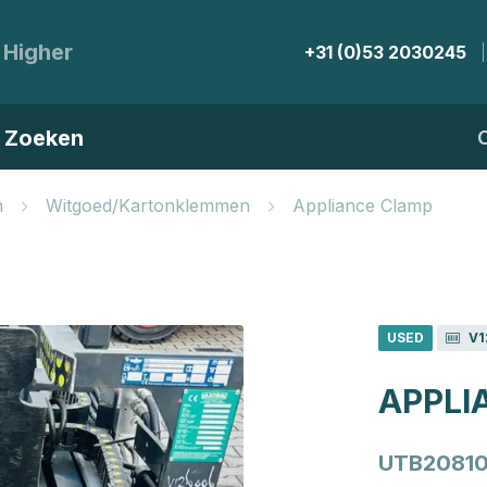
 Higher
+31 (0)53 2030245
Zoeken
n
Witgoed/Kartonklemmen
Appliance Clamp
USED
V1
APPLI
UTB20810