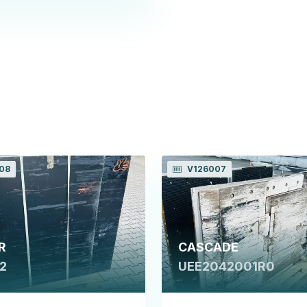
08
V126007
R
CASCADE
2
UEE2042001R0