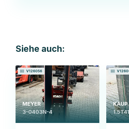
Siehe auch:
V126056
V1260
MEYER
KAUP
3-0403N-4
1.5T4