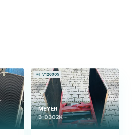
V126005
MEYER
3-0302K