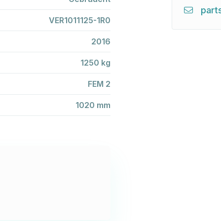
part
VER1011125-1R0
2016
1250 kg
FEM 2
1020 mm