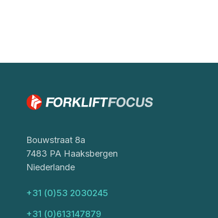
Bouwstraat 8a
7483 PA Haaksbergen
Niederlande
+31 (0)53 2030245
+31 (0)613147879