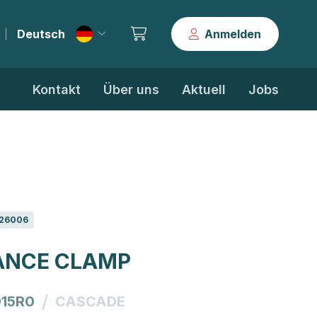
Deutsch
Anmelden
|
Kontakt
Über uns
Aktuell
Jobs
26006
ANCE CLAMP
/
15R0
CASCADE