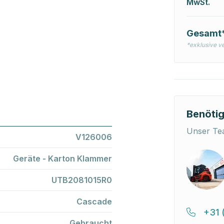
MwSt.
Gesamt
*exklusive v
Benötig
Unser Tea
V126006
Geräte - Karton Klammer
UTB2081015R0
Cascade
+31 
Gebraucht