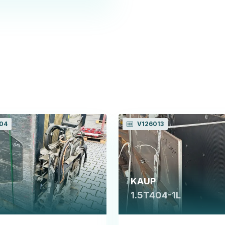
04
V126013
KAUP
1
1.5T404-1L