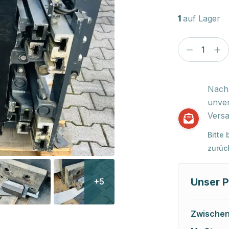
1
auf Lager
Nach 
unver
Versa
Bitte
zurüc
Unser P
+5
Zwische