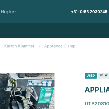
 Higher
+31 (0)53 2030245
 - Karton Klammer
Appliance Clamp
USED
V1
APPLI
UTB20810