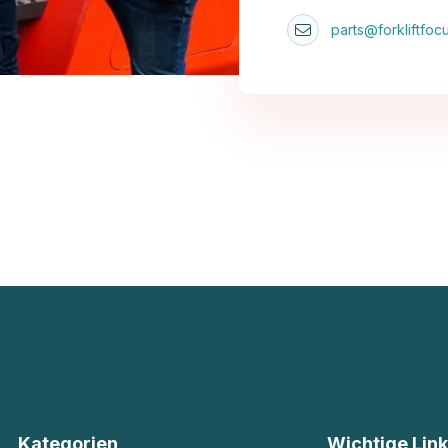
parts@forkliftfocu
Kategorien
Wichtige Lin