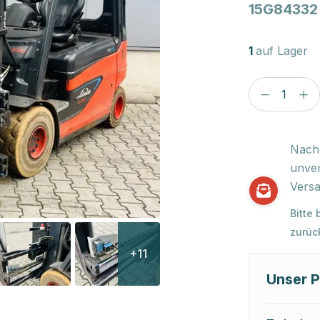
15G84332
1
auf Lager
Nach 
unver
Versa
Bitte
zurüc
+11
Unser P