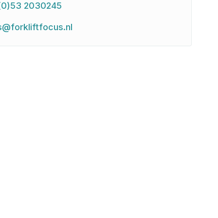
(0)53 2030245
s@forkliftfocus.nl