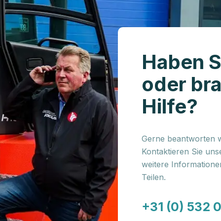
Haben S
oder br
Hilfe?
Gerne beantworten wi
Kontaktieren Sie uns
weitere Information
Teilen.
+31 (0) 532 