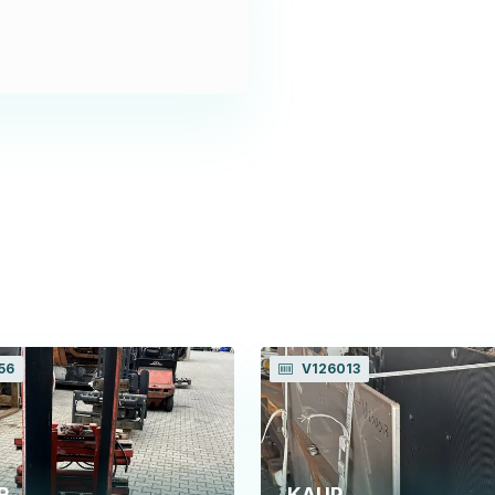
56
V126013
R
KAUP