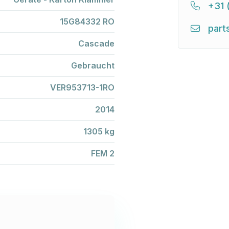
+31 
15G84332 RO
part
Cascade
Gebraucht
VER953713-1RO
2014
1305 kg
FEM 2