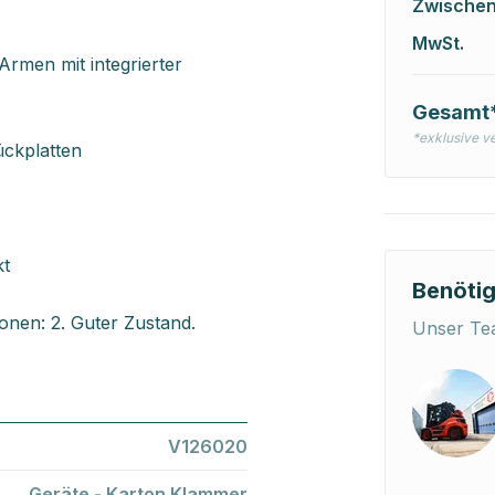
Zwische
MwSt.
rmen mit integrierter
Gesamt
*exklusive v
ckplatten
kt
Benötig
onen: 2. Guter Zustand.
Unser Tea
V126020
Geräte - Karton Klammer