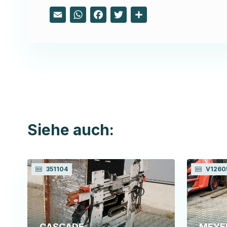
Email
WhatsApp
Facebook
Twitter
Share
Siehe auch:
351104
V1260
CASCADE
MEYE