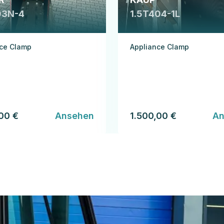
03N-4
1.5T404-1L
nce Clamp
Appliance Clamp
,00 €
Ansehen
1.500,00 €
An