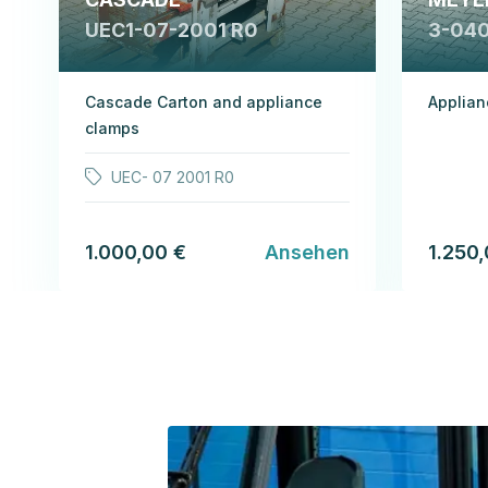
UEC1-07-2001 R0
3-04
Cascade Carton and appliance
Applia
clamps
UEC- 07 2001 R0
1.000,00 €
Ansehen
1.250