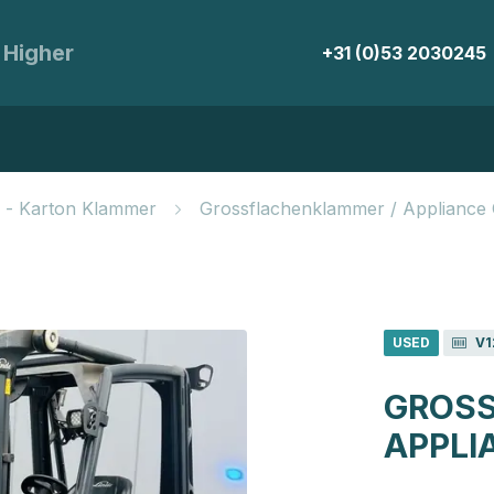
 Higher
+31 (0)53 2030245
 - Karton Klammer
Grossflachenklammer / Appliance
USED
V1
GROSS
APPLI