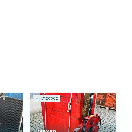
V126002
MEYER