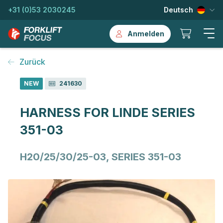
+31 (0)53 2030245
Deutsch
Anmelden
Zurück
NEW
241630
HARNESS FOR LINDE SERIES
351-03
H20/25/30/25-03, SERIES 351-03