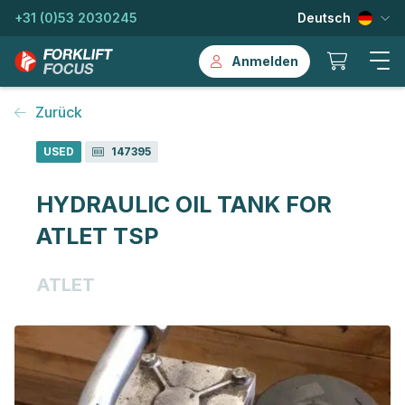
+31 (0)53 2030245
Deutsch
Anmelden
Zurück
USED
147395
HYDRAULIC OIL TANK FOR
ATLET TSP
ATLET