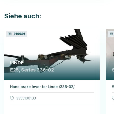
Siehe auch:
919986
LINDE
E25, Series 336-02
Hand brake lever for Linde /336-02/
W
3355100103