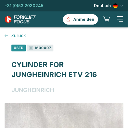
+31 (0)53 2030245
Deutsch
Anmelden
Zurück
USED
M00007
CYLINDER FOR
JUNGHEINRICH ETV 216
JUNGHEINRICH