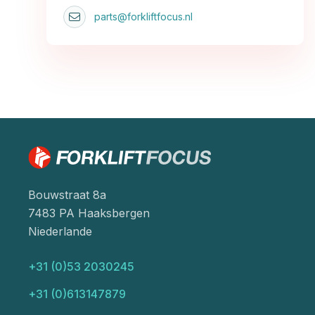
parts@forkliftfocus.nl
Bouwstraat 8a
7483 PA Haaksbergen
Niederlande
+31 (0)53 2030245
+31 (0)613147879