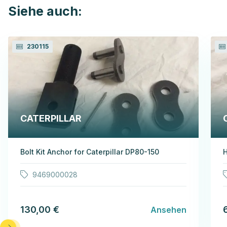
Siehe auch:
230115
CATERPILLAR
Bolt Kit Anchor for Caterpillar DP80-150
H
9469000028
130,00 €
Ansehen