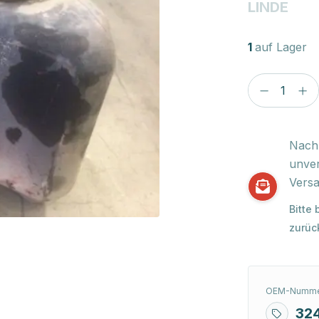
LINDE
1
auf Lager
Nach 
unver
Versa
Bitte
zurüc
OEM-Numme
32