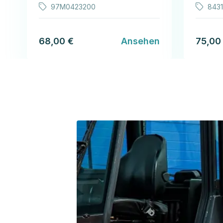
97M0423200
8431
68,00 €
Ansehen
75,00