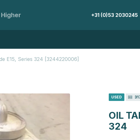
 Higher
+31 (0)53 2030245
nde E15, Series 324 [3244220006]
USED
31
OIL TA
324