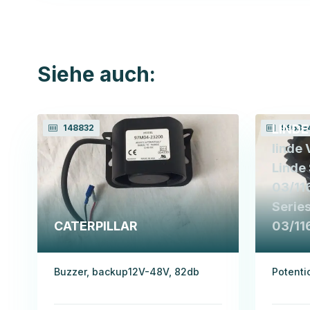
Siehe auch:
LINDE
148832
99536
linde 
Linde
03/11
Serie
CATERPILLAR
03/11
Buzzer, backup12V-48V, 82db
Potenti