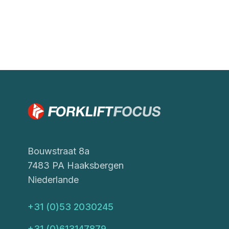
Bouwstraat 8a
7483 PA Haaksbergen
Niederlande
+31 (0)53 2030245
+31 (0)613147879