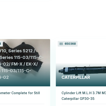
4
650368
V10, Series 5212 /
 Series 115-03/115-C-
6-02/ FM-X / EK-X/
s 115-03/115-C-
6-02
CATERPILLAR
ometer Complete for Still
Cylinder Lift M.L.H 3.7M M
Caterpillar GP30-35