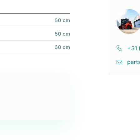
60 cm
50 cm
60 cm
+31 
part