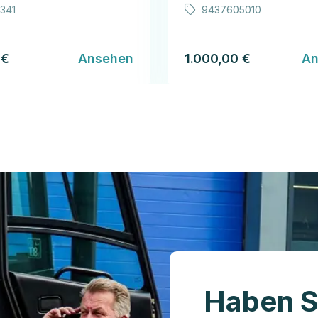
341
9437605010
 €
Ansehen
1.000,00 €
An
Haben S