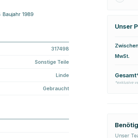
4 Baujahr 1989
Unser P
Zwische
317498
MwSt.
Sonstige Teile
Linde
Gesamt
*exklusive v
Gebraucht
Benötig
Unser Tea