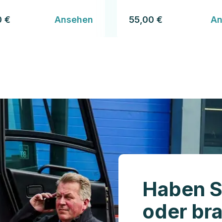
0 €
Ansehen
55,00 €
An
Haben S
oder br