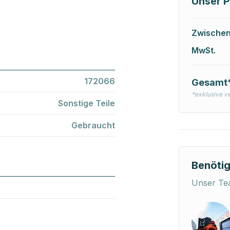
Unser P
Zwische
MwSt.
172066
Gesamt
*exklusive v
Sonstige Teile
Gebraucht
Benötig
Unser Tea