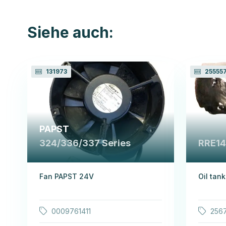
Siehe auch:
131973
25555
PAPST
324/336/337 Series
RRE1
Fan PAPST 24V
Oil tank
0009761411
256