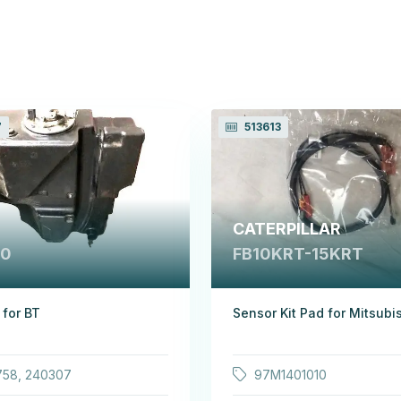
7
513613
CATERPILLAR
40
FB10KRT-15KRT
 for BT
Sensor Kit Pad for Mitsubi
758, 240307
97M1401010