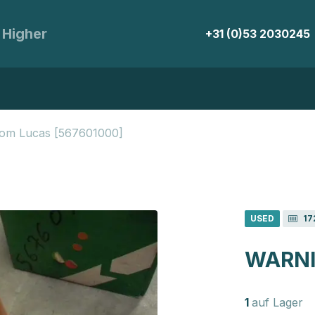
 Higher
+31 (0)53 2030245
from Lucas [567601000]
USED
17
WARNI
1
auf Lager