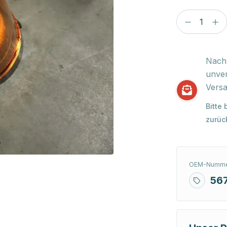
Nach 
unver
Versa
Bitte
zurüc
OEM-Numme
56