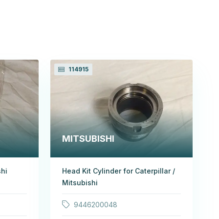
114915
MITSUBISHI
shi
Head Kit Cylinder for Caterpillar /
Mitsubishi
9446200048