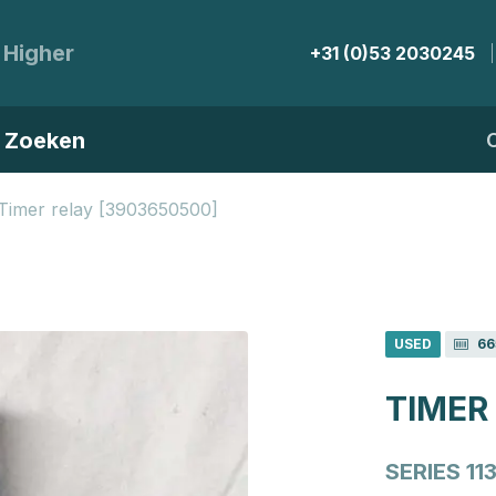
 Higher
+31 (0)53 2030245
Zoeken
Timer relay [3903650500]
USED
66
TIMER
SERIES 11