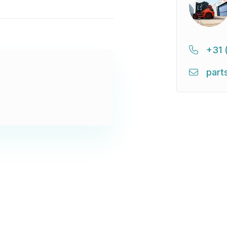
+31 
part