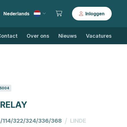
Nederlands
Inloggen
|
Contact
Over ons
Nieuws
Vacatures
5004
 RELAY
/
3/114/322/324/336/368
LINDE