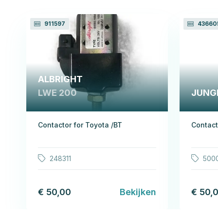
911597
43660
ALBRIGHT
LWE 200
JUNG
Contactor for Toyota /BT
Contact
248311
500
€ 50,00
Bekijken
€ 50,