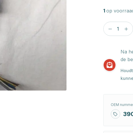
1
op voorraa
Na he
de be
Houdt
kunne
OEM nummer
39