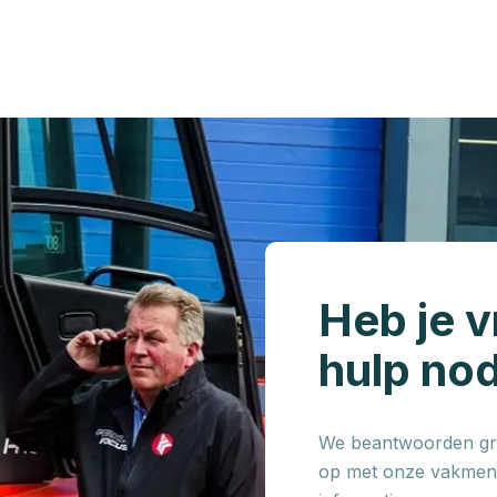
Heb je v
hulp no
We beantwoorden gra
op met onze vakmens