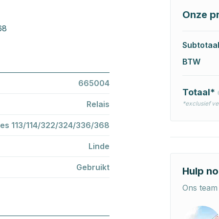
Onze pr
68
Subtotaa
BTW
665004
Totaal*
Relais
*exclusief v
ies 113/114/322/324/336/368
Linde
Gebruikt
Hulp no
Ons team 