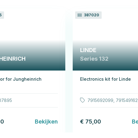
5
387020
LINDE
HEINRICH
Series 132
or for Jungheinrich
Electronics kit for Linde
07895
7915692099, 79154916
00
Bekijken
€ 75,00
Be