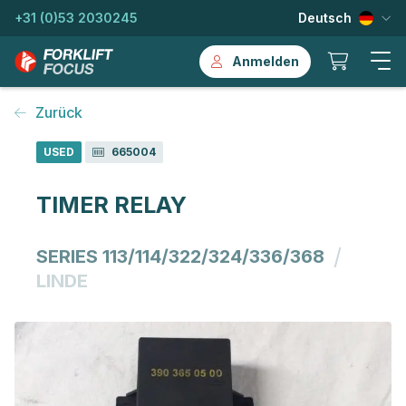
+31 (0)53 2030245
Deutsch
Anmelden
Zurück
USED
665004
TIMER RELAY
/
SERIES 113/114/322/324/336/368
LINDE