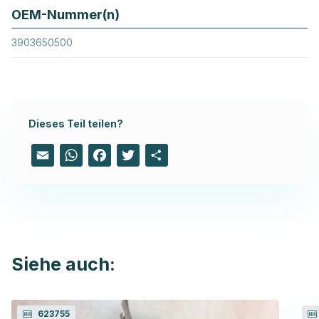
OEM-Nummer(n)
3903650500
Dieses Teil teilen?
Email
WhatsApp
Facebook
Twitter
Share
Siehe auch:
623755