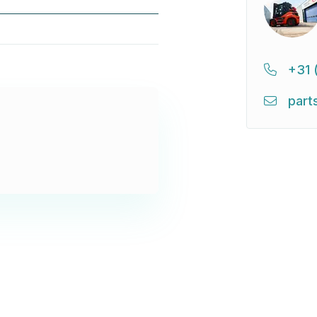
+31 
part