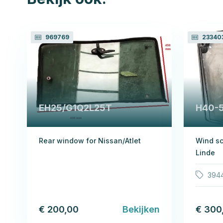
969769
23340
EH25/G1Q2L25T
H40-5
Rear window for Nissan/Atlet
Wind sc
Linde
394
€ 200,00
Bekijken
€ 300