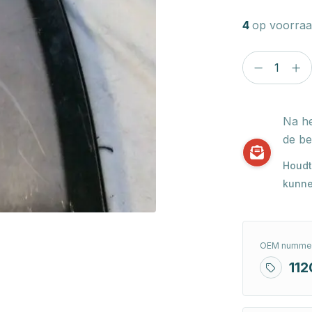
4
op voorraa
Na he
de be
Houdt
kunne
OEM nummer
11