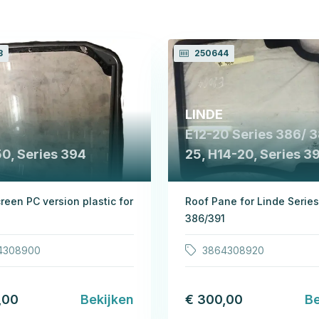
3
250644
LINDE
E12-20 Series 386/ 
0, Series 394
25, H14-20, Series 3
reen PC version plastic for
Roof Pane for Linde Series
386/391
4308900
3864308920
,00
Bekijken
€ 300,00
Be