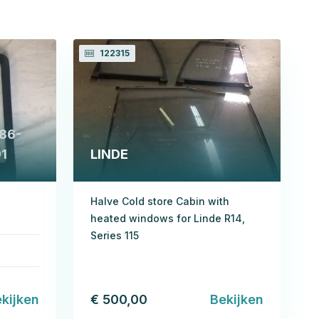
122315
386-
91
LINDE
Halve Cold store Cabin with
heated windows for Linde R14,
Series 115
kijken
€ 500,00
Bekijken