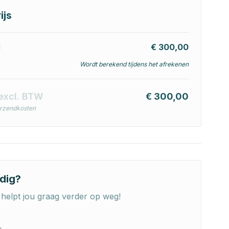
ijs
l
€ 300,00
Wordt berekend tijdens het afrekenen
excl. BTW
€ 300,00
erzendkosten
dig?
helpt jou graag verder op weg!