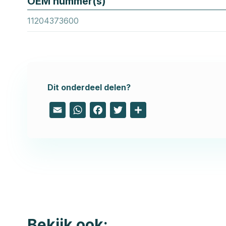
OEM nummer(s)
11204373600
Dit onderdeel delen?
Email
WhatsApp
Facebook
Twitter
Share
Bekijk ook: