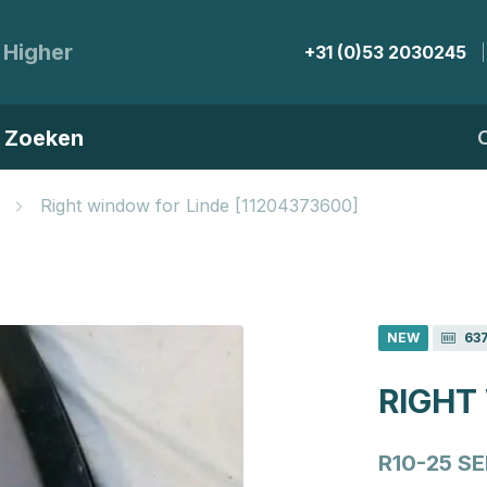
 Higher
+31 (0)53 2030245
Zoeken
Right window for Linde [11204373600]
NEW
63
RIGHT
R10-25 SE