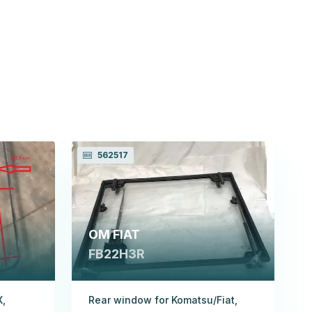
562517
OM FIAT
FB22H3R
X,
Rear window for Komatsu/Fiat,