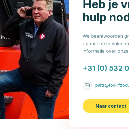
Heb je v
hulp no
We beantwoorden gra
op met onze vakmens
informatie over onz
+31 (0) 532 
parts@forkliftfocu
Naar contact