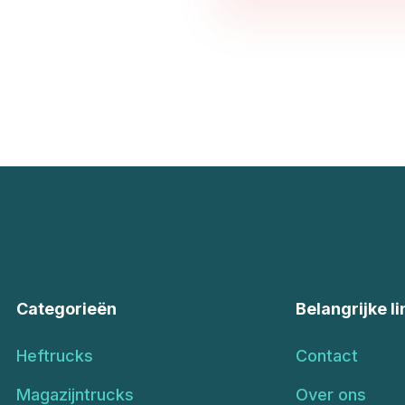
Categorieën
Belangrijke li
Heftrucks
Contact
Magazijntrucks
Over ons