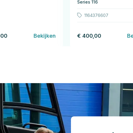
Series 116
1164376607
,00
Bekijken
€ 400,00
Be