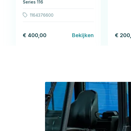
Series 116
1164376600
€ 400,00
Bekijken
€ 200