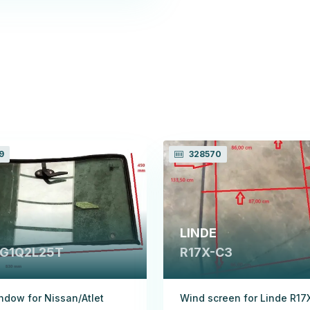
9
328570
LINDE
/G1Q2L25T
R17X-C3
ndow for Nissan/Atlet
Wind screen for Linde R17