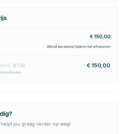
ijs
l
€ 150,00
Wordt berekend tijdens het afrekenen
excl. BTW
€ 150,00
erzendkosten
dig?
helpt jou graag verder op weg!