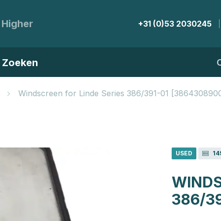
 Higher
+31 (0)53 2030245
Zoeken
Windscreen for Linde Series 386/391-01 [386430890
USED
14
WINDS
386/39