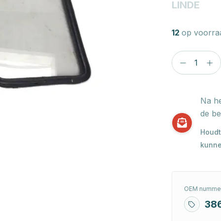
LINDE
12
op voorra
Na he
de be
Houdt
kunne
OEM nummer
38