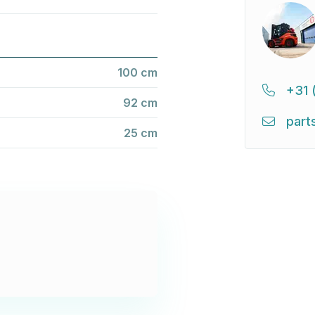
100 cm
+31 
92 cm
part
25 cm