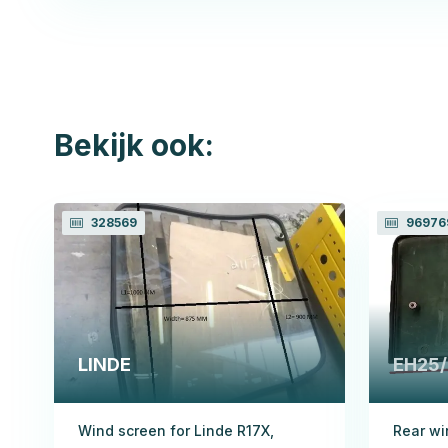
Bekijk ook:
328569
96976
LINDE
EH25
Wind screen for Linde R17X,
Rear wi