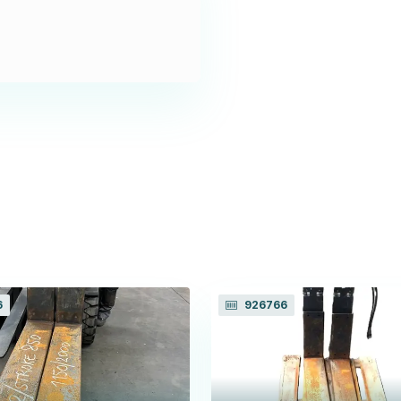
6
926766