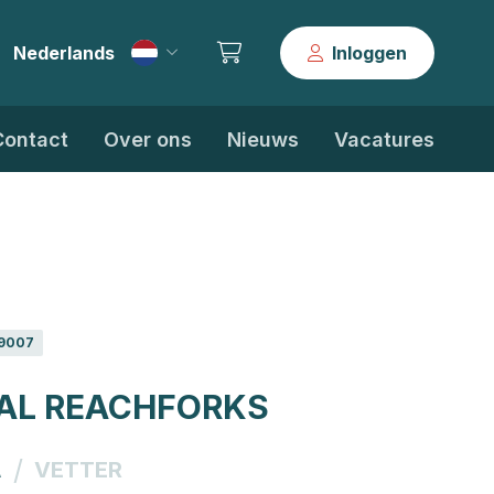
Nederlands
Inloggen
|
Contact
Over ons
Nieuws
Vacatures
9007
AL REACHFORKS
/
A
VETTER