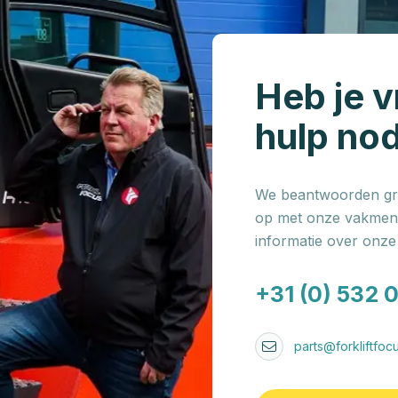
Heb je v
hulp no
We beantwoorden gra
op met onze vakmens
informatie over onz
+31 (0) 532 
parts@forkliftfocu