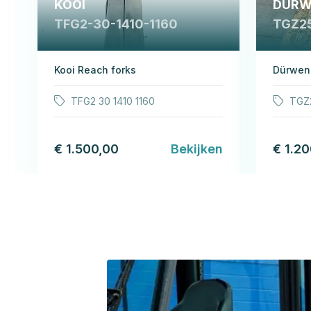
KOOI
DÜRW
TFG2-30-1410-1160
TGZ2
Kooi Reach forks
Dürwen
TFG2 30 1410 1160
TGZ
€ 1.500,00
Bekijken
€ 1.2