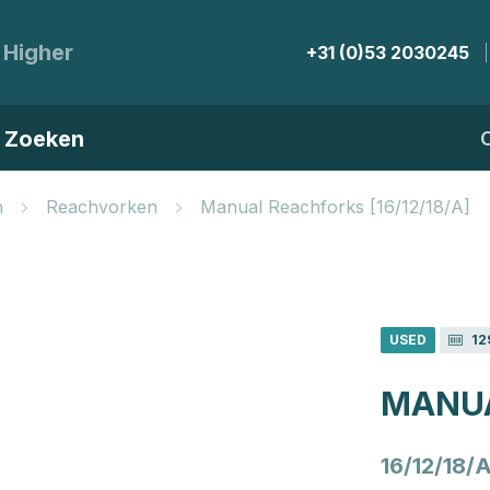
 Higher
+31 (0)53 2030245
Zoeken
n
Reachvorken
Manual Reachforks [16/12/18/A]
USED
12
MANU
16/12/18/