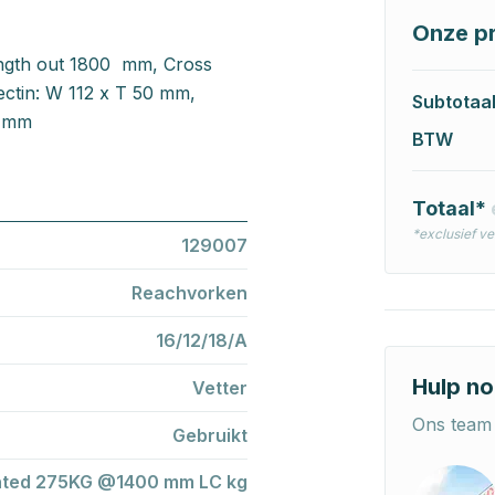
Onze pr
ngth out 1800 mm, Cross
ectin: W 112 x T 50 mm,
Subtotaa
5 mm
BTW
Totaal*
*exclusief v
129007
Reachvorken
16/12/18/A
Hulp no
Vetter
Ons team 
Gebruikt
nted 275KG @1400 mm LC kg