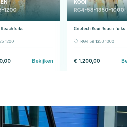
EN
KOOI
5-1200
RG4-58-1350-1000
 Reachforks
Griptech Kooi Reach forks
25 1200
RG4 58 1350 1000
00,00
Bekijken
€ 1.200,00
Be