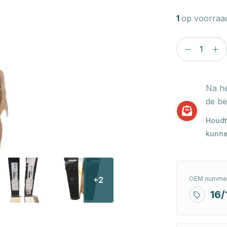
1
op voorraa
Na he
de be
Houdt
kunne
OEM nummer
+2
16/