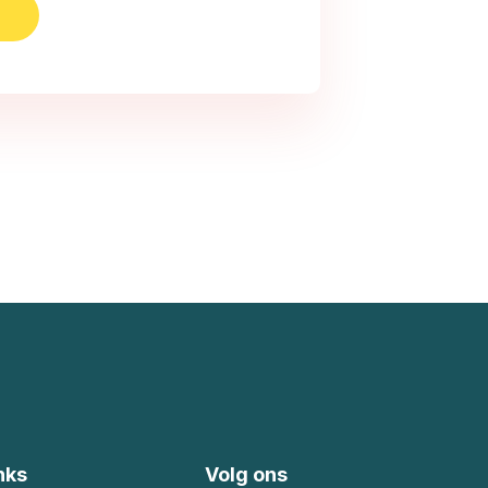
nks
Volg ons