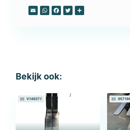
Email
WhatsApp
Facebook
Twitter
Share
Bekijk ook:
V146371
95716