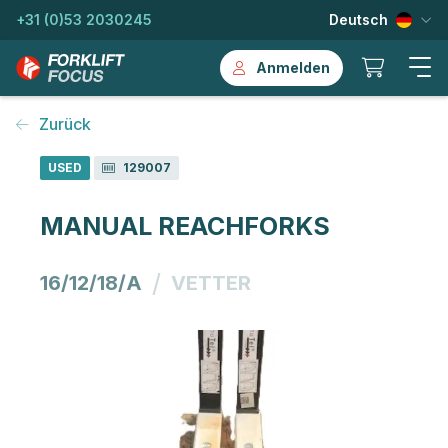
+31 (0)53 2030245
Deutsch
Anmelden
Zurück
USED
129007
MANUAL REACHFORKS
/
16/12/18/A
VETTER