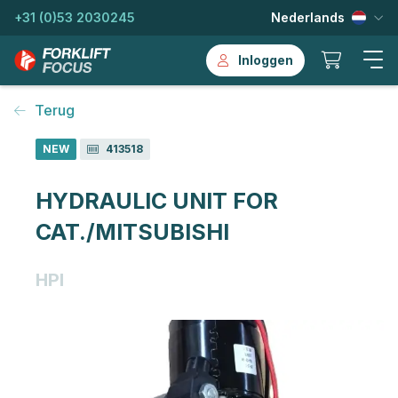
+31 (0)53 2030245
Nederlands
Inloggen
Terug
NEW
413518
HYDRAULIC UNIT FOR
CAT./MITSUBISHI
HPI