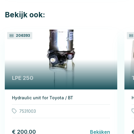
Bekijk ook:
206393
LPE 250
Hydraulic unit for Toyota / BT
H
7531003
€ 200,00
Bekijken