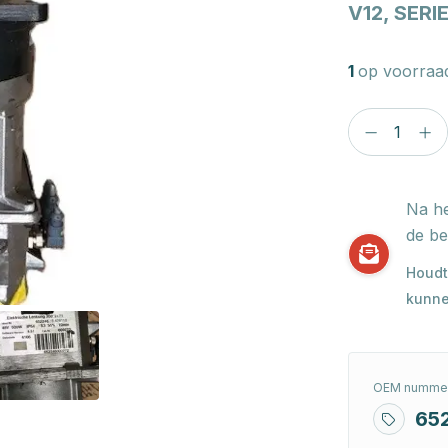
V12, SERIE
1
op voorraa
Na he
de be
Houdt
kunne
OEM nummer
65