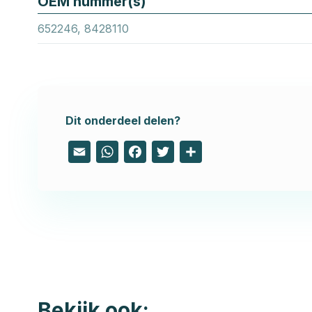
OEM nummer(s)
652246, 8428110
Dit onderdeel delen?
Email
WhatsApp
Facebook
Twitter
Share
Bekijk ook: