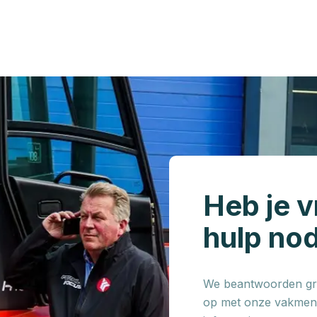
Heb je v
hulp no
We beantwoorden gra
op met onze vakmens