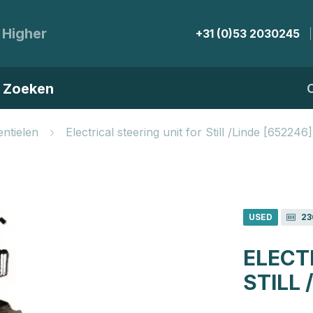
 Higher
+31 (0)53 2030245
Zoeken
ntielen
Electrical steering unit for Still /Linde [652246]
USED
23
ELECT
STILL 