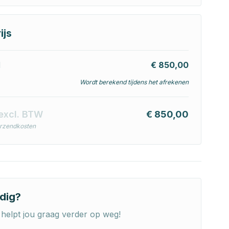
ijs
l
€ 850,00
Wordt berekend tijdens het afrekenen
excl. BTW
€ 850,00
erzendkosten
dig?
helpt jou graag verder op weg!