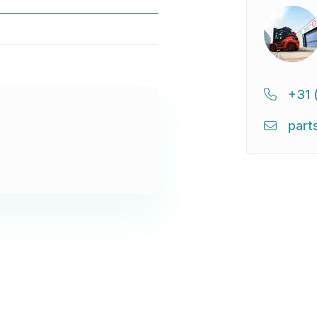
+31 
part