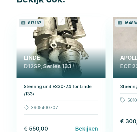
817167
16488
LINDE
APOL
D12SP, Series 133
ECE 2
Steering unit ES30-24 for Linde
Steerin
/133/
501
3905400707
€ 300
€ 550,00
Bekijken