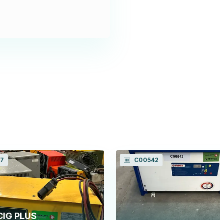
7
C00542
IG PLUS