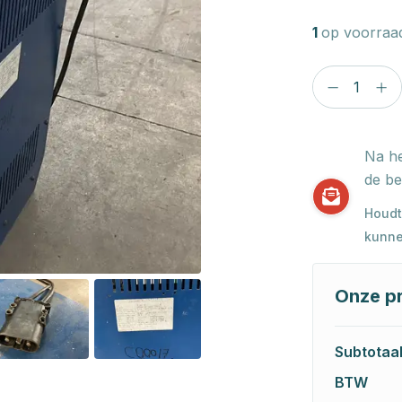
1
op voorraa
Na he
de be
Houdt
kunne
Onze pr
Subtotaa
BTW