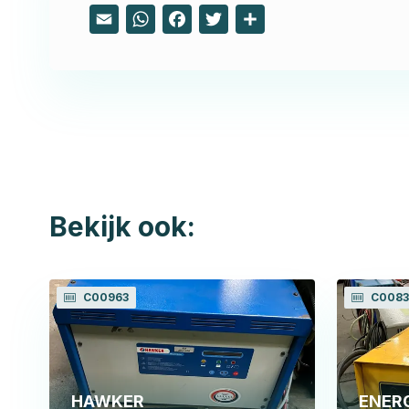
Email
WhatsApp
Facebook
Twitter
Share
Bekijk ook:
C00963
C0083
HAWKER
ENERC