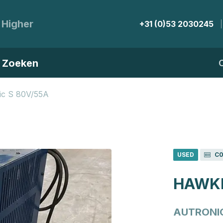
 Higher
+31 (0)53 2030245
Zoeken
ic S 80V/55A
USED
C0
HAWKE
AUTRONIC