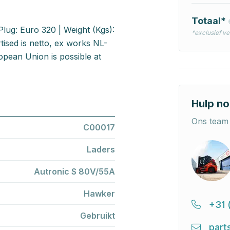
Totaal*
lug: Euro 320 | Weight (Kgs):
*exclusief v
ised is netto, ex works NL-
pean Union is possible at
Hulp no
Ons team 
C00017
Laders
Autronic S 80V/55A
Hawker
+31 
Gebruikt
part