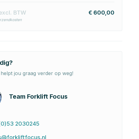
excl. BTW
€ 600,00
erzendkosten
dig?
helpt jou graag verder op weg!
Team Forklift Focus
(0)53 2030245
s@forkliftfocus.nl