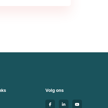
nks
Volg ons