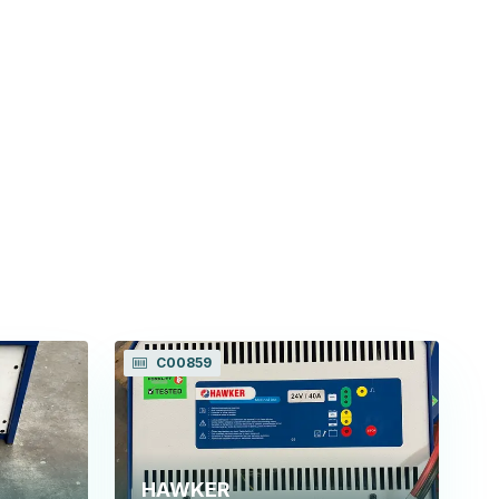
C00859
HAWKER