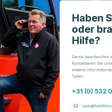
Haben S
oder br
Hilfe?
Gerne beantworten wi
Kontaktieren Sie uns
weitere Information
Teilen.
+31 (0) 532 
parts@forkliftfocu