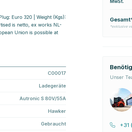
MwSt.
lug: Euro 320 | Weight (Kgs):
Gesamt
ised is netto, ex works NL-
*exklusive v
pean Union is possible at
Benötig
C00017
Unser Tea
Ladegeräte
Autronic S 80V/55A
Hawker
Gebraucht
+31 