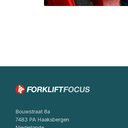
Bouwstraat 8a
7483 PA Haaksbergen
Niederlande