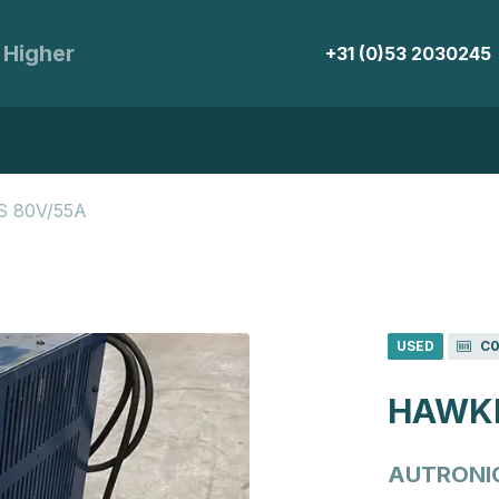
 Higher
+31 (0)53 2030245
S 80V/55A
USED
C0
HAWKE
AUTRONIC