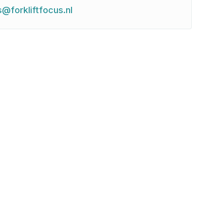
s@forkliftfocus.nl