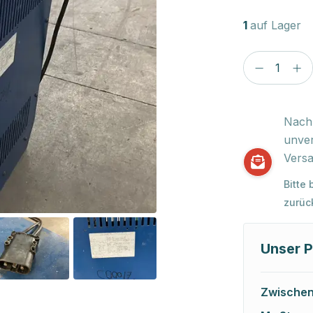
1
auf Lager
Nach 
unver
Versa
Bitte
zurüc
Unser P
Zwische