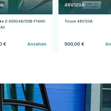
ir
48V120A
ke D 400G48/130B-F14H0-
Tricom 48V120A
Air
0 €
Ansehen
500,00 €
An