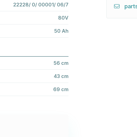
22228/ 0/ 00001/ 06/7
part
80V
50 Ah
56 cm
43 cm
69 cm