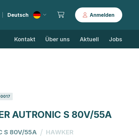
Deutsch
Anmelden
|
Kontakt
Über uns
Aktuell
Jobs
0017
R AUTRONIC S 80V/55A
/
 S 80V/55A
HAWKER