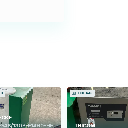
20
C00645
ECKE
G48/130B-F14H0-HF
TRICOM