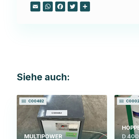
Email
WhatsApp
Facebook
Twitter
Share
Siehe auch:
C00482
C000
HOPP
MULTIPOWER
D 400