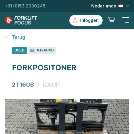
+31 (0)53 2030245
Nederlands
Inloggen
Terug
USED
V126090
FORKPOSITONER
/
2T160B
KAUP