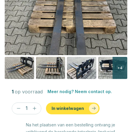
+4
1
op voorraad
Meer nodig? Neem contact op.
In winkelwagen
Na het plaatsen van een bestelling ontvang je
vrijblijvend de berekende totaalprijs (inclusief