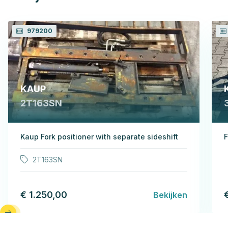
979200
KAUP
2T163SN
Kaup Fork positioner with separate sideshift
F
2T163SN
€ 1.250,00
Bekijken