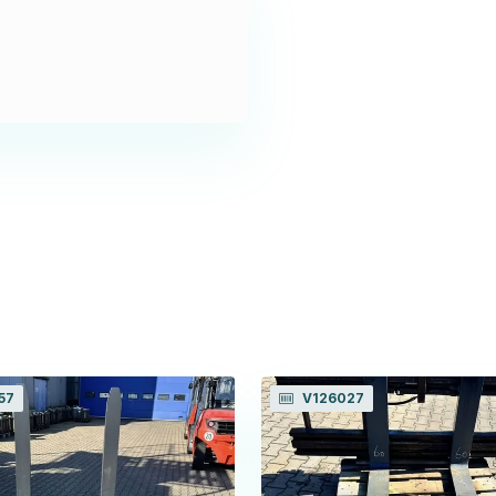
57
V126027