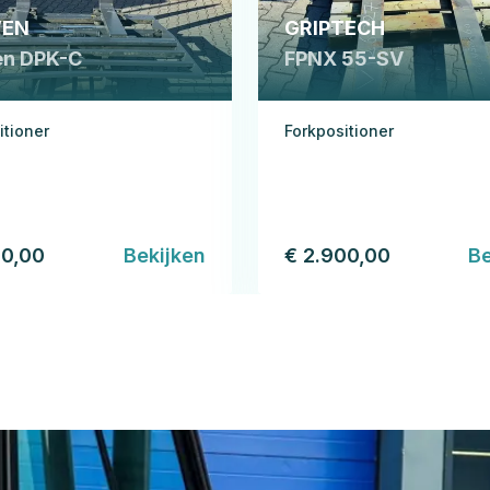
EN
GRIPTECH
n DPK-C
FPNX 55-SV
itioner
Forkpositioner
00,00
Bekijken
€ 2.900,00
Be