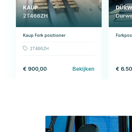
KAUP
DÜRW
2T466ZH
Durwe
Kaup Fork positioner
Forkpos
2T466ZH
€ 900,00
Bekijken
€ 6.5