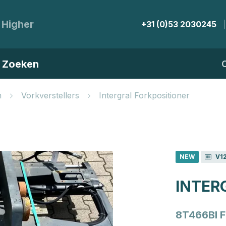
 Higher
+31 (0)53 2030245
Zoeken
n
Vorkverstellers
Intergral Forkpositioner
NEW
V1
INTER
8T466BI 