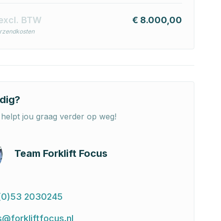
excl. BTW
€ 8.000,00
erzendkosten
dig?
helpt jou graag verder op weg!
Team Forklift Focus
(0)53 2030245
s@forkliftfocus.nl