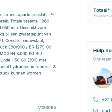
Totaal*
er met aparte sideshift +/-
*exclusief v
reik. Totale breedte 1.860
 1.650 mm. Geschikt voor
g bij een zwaartepunt van
. Conditie: nieuwstaat,
ruck E80/900 / BR 1279-00
Hulp no
VERMOGEN 8.000 KG BIJ
Ons team 
inde H50-80 (396) met
tal hydraulische functies: 2.
eftruck kunnen worden
+31 
V126095
part