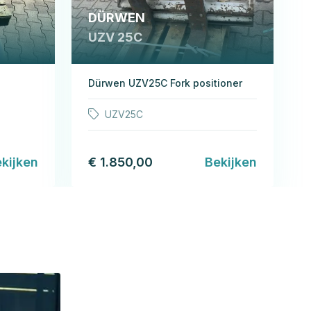
DÜRWEN
UZV 25C
Dürwen UZV25C Fork positioner
UZV25C
kijken
€ 1.850,00
Bekijken