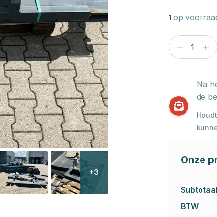
1
op voorraa
Na he
de be
Houdt
kunne
Onze pr
+3
Subtotaa
BTW