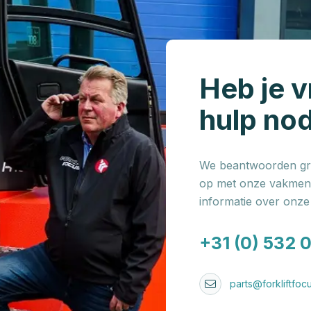
Heb je v
hulp no
We beantwoorden gra
op met onze vakmens
informatie over onz
+31 (0) 532 
parts@forkliftfocu