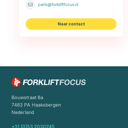
parts@forkliftfocus.nl
Naar contact
Bouwstraat 8a
7483 PA Haaksbergen
Nederland
+31 (0)53 2030245