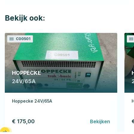
Bekijk ook:
C00501
HOPPECKE
24V/65A
Hoppecke 24V/65A
H
€ 175,00
Bekijken