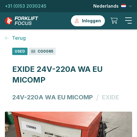
+31 (0)53 2030245
Nederlands
Inloggen
Terug
USED
C00065
EXIDE 24V-220A WA EU
MICOMP
/
24V-220A WA EU MICOMP
EXIDE