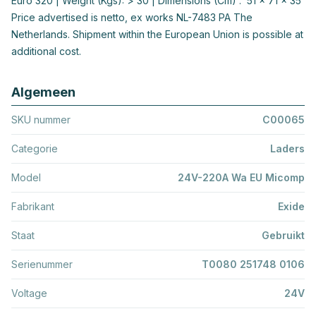
Euro 320 | Weight (Kgs): > 30 | Dimensions (Cm) : 51 x 71 x 35
Price advertised is netto, ex works NL-7483 PA The
Netherlands. Shipment within the European Union is possible at
additional cost.
Algemeen
SKU nummer
C00065
Categorie
Laders
Model
24V-220A Wa EU Micomp
Fabrikant
Exide
Staat
Gebruikt
Serienummer
T0080 251748 0106
Voltage
24V