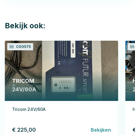
Bekijk ook:
C00575
TRICOM
24V/60A
Tricom 24V/60A
H
€ 225,00
Bekijken