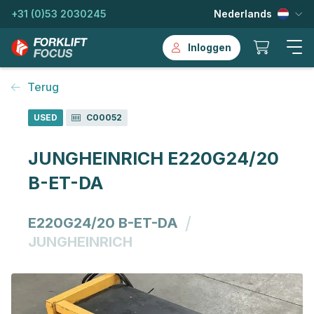
+31 (0)53 2030245
Nederlands
Inloggen
Terug
USED
C00052
JUNGHEINRICH E220G24/20
B-ET-DA
/
E220G24/20 B-ET-DA
JUNGHEINRICH