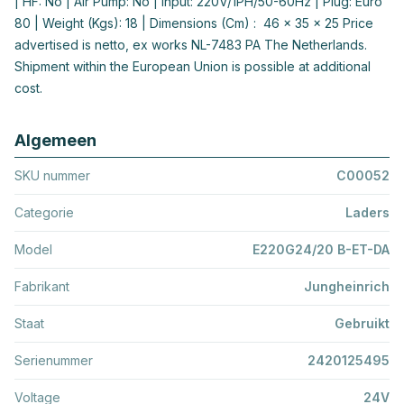
| HF: No | Air Pump: No | Input: 220V/1PH/50-60Hz | Plug: Euro
80 | Weight (Kgs): 18 | Dimensions (Cm) : 46 x 35 x 25 Price
advertised is netto, ex works NL-7483 PA The Netherlands.
Shipment within the European Union is possible at additional
cost.
Algemeen
SKU nummer
C00052
Categorie
Laders
Model
E220G24/20 B-ET-DA
Fabrikant
Jungheinrich
Staat
Gebruikt
Serienummer
2420125495
Voltage
24V