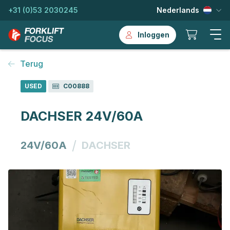
+31 (0)53 2030245
Nederlands
Inloggen
Terug
USED
C00888
DACHSER 24V/60A
/
24V/60A
DACHSER