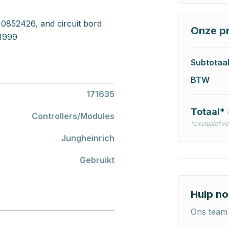
0852426, and circuit bord
Onze pr
 1999
Subtotaa
BTW
171635
Totaal*
Controllers/Modules
*exclusief v
Jungheinrich
Gebruikt
Hulp no
Ons team 