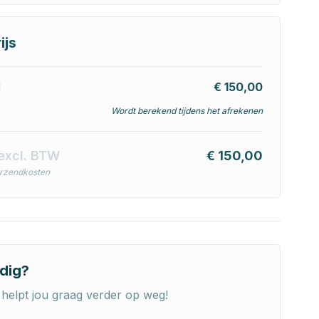
ijs
l
€ 150,00
Wordt berekend tijdens het afrekenen
excl. BTW
€ 150,00
erzendkosten
dig?
helpt jou graag verder op weg!