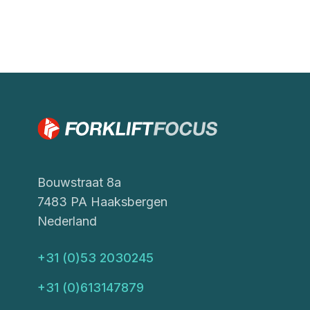
Bouwstraat 8a
7483 PA Haaksbergen
Nederland
+31 (0)53 2030245
+31 (0)613147879