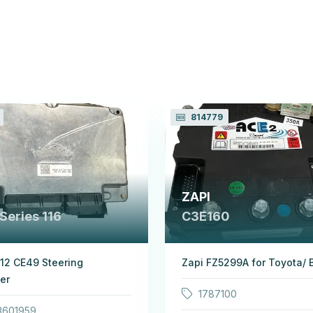
814779
ZAPI
Series 116
C3E160
12 CE49 Steering
Zapi FZ5299A for Toyota/ 
ler
1787100
3601959