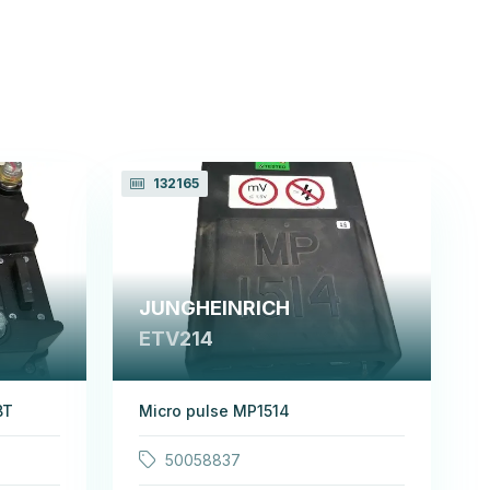
132165
JUNGHEINRICH
ETV214
BT
Micro pulse MP1514
50058837