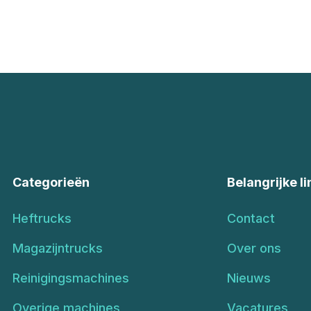
Categorieën
Belangrijke li
Heftrucks
Contact
Magazijntrucks
Over ons
Reinigingsmachines
Nieuws
Overige machines
Vacatures