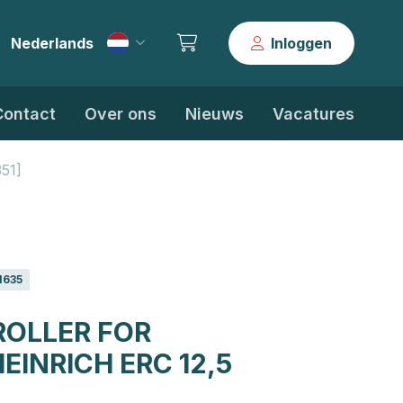
Nederlands
Inloggen
|
Contact
Over ons
Nieuws
Vacatures
351]
1635
OLLER FOR
EINRICH ERC 12,5