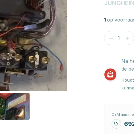
JUNGHEIN
1
op voorraa
Na he
de be
Houdt
kunne
OEM nummer
69