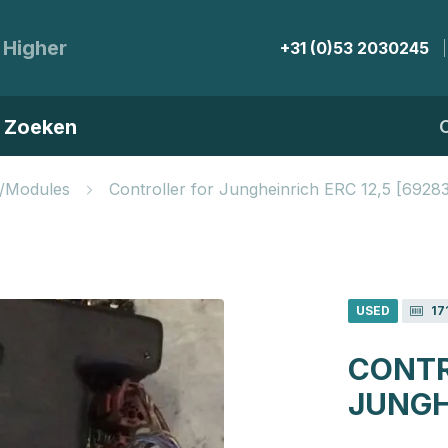
 Higher
+31 (0)53 2030245
Zoeken
s/Modules
Controller for Jungheinrich ERC 12,5 [6928
USED
17
CONTR
JUNGH