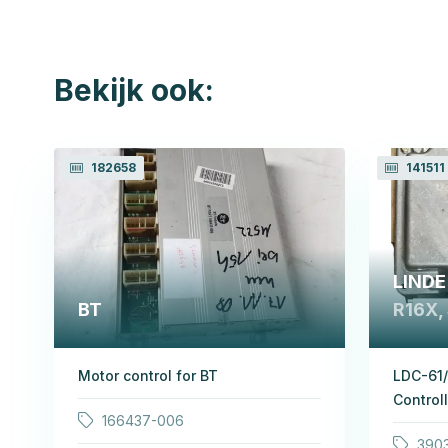
Bekijk ook:
182658
141511
LINDE
BT
R16X, 
Motor control for BT
LDC-61/
Control
166437-006
390