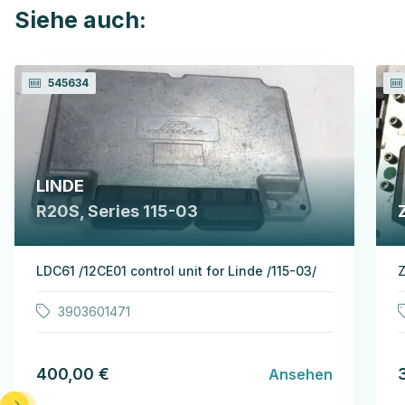
Siehe auch:
545634
LINDE
R20S, Series 115-03
LDC61 /12CE01 control unit for Linde /115-03/
Z
3903601471
400,00 €
Ansehen