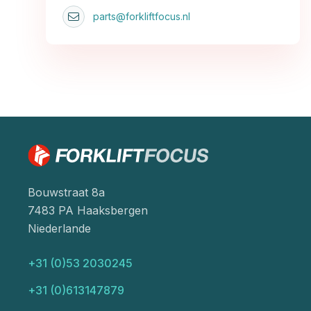
parts@forkliftfocus.nl
Bouwstraat 8a
7483 PA Haaksbergen
Niederlande
+31 (0)53 2030245
+31 (0)613147879