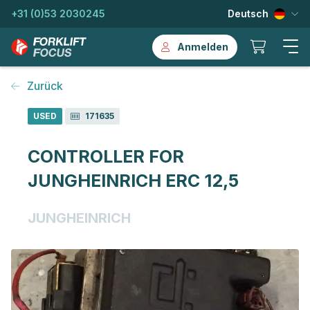
+31 (0)53 2030245
Deutsch
Anmelden
Zurück
USED
171635
CONTROLLER FOR
JUNGHEINRICH ERC 12,5
JUNGHEINRICH