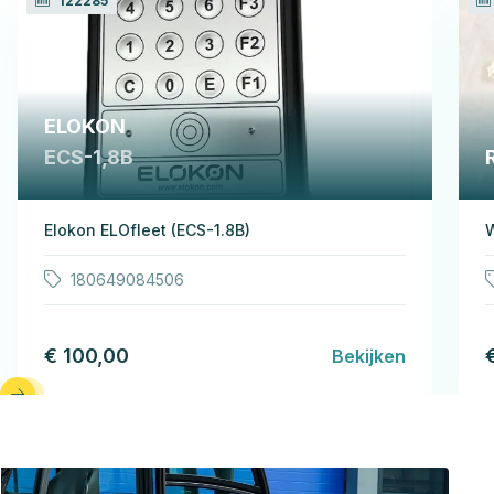
122285
ELOKON
ECS-1,8B
Elokon ELOfleet (ECS-1.8B)
W
180649084506
€ 100,00
Bekijken