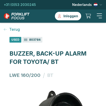
+31 (0)53 2030245
Nederlands
Inloggen
Terug
USED
803784
BUZZER, BACK-UP ALARM
FOR TOYOTA/ BT
/
LWE 160/200
BT