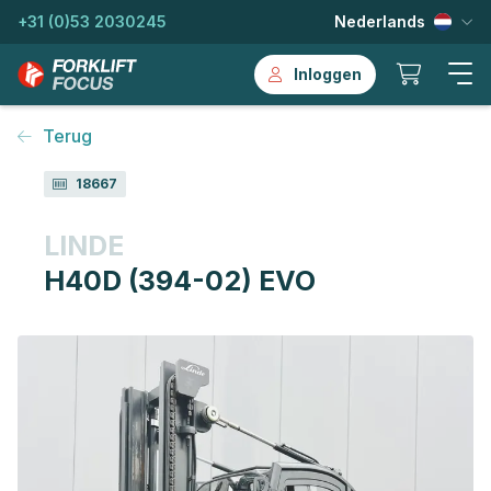
+31 (0)53 2030245
Nederlands
Inloggen
Terug
18667
LINDE
H40D (394-02) EVO