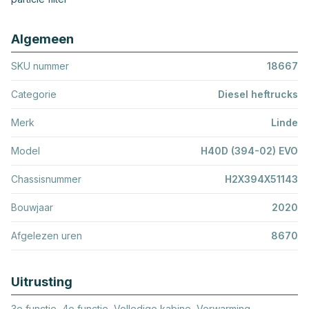
Algemeen
SKU nummer
18667
Categorie
Diesel heftrucks
Merk
Linde
Model
H40D (394-02) EVO
Chassisnummer
H2X394X51143
Bouwjaar
2020
Afgelezen uren
8670
Uitrusting
3e functie, 4e functie, Volledige kabine, Verwarming,