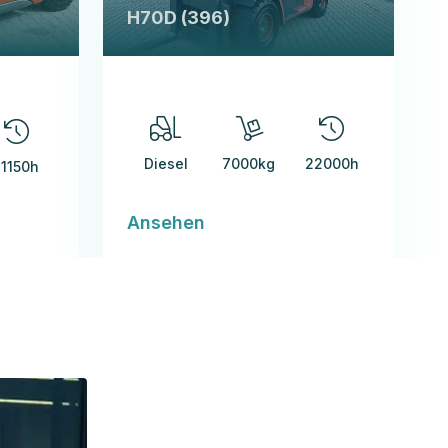
H70D (396)
Diesel
7000kg
22000h
11150h
Ansehen