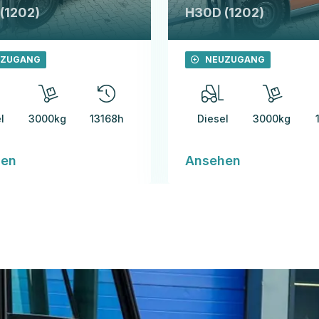
(1202)
H30D (1202)
ZUGANG
NEUZUGANG
l
3000kg
13168h
Diesel
3000kg
hen
Ansehen