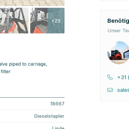
Benötig
+23
Unser Tea
alve piped to carriage,
ilter
+31 
sale
18667
Dieselstapler
Linde