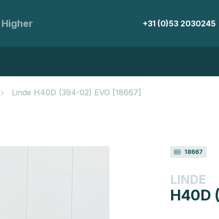
 Higher
+31 (0)53 2030245
Linde H40D (394-02) EVO [18667]
18667
LINDE
H40D 