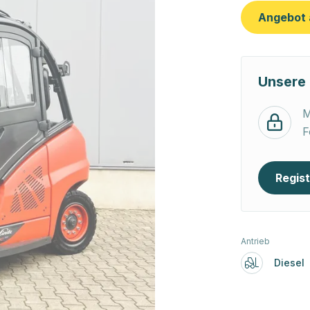
Angebot 
Unsere 
M
F
Regist
Antrieb
Diesel