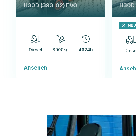
H30D (393-02) EVO
H30D 
NEU
Diesel
3000kg
4824h
Diese
Ansehen
Anse