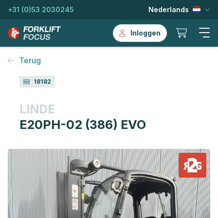
+31 (0)53 2030245
Nederlands
Inloggen
Terug
18182
LINDE
E20PH-02 (386) EVO