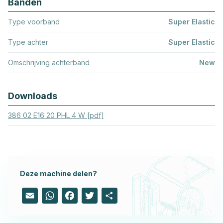
Banden
Type voorband
Super Elastic
Type achter
Super Elastic
Omschrijving achterband
New
Downloads
386 02 E16 20 PHL 4 W [pdf]
Deze machine delen?
Email
WhatsApp
Facebook
Twitter
Share