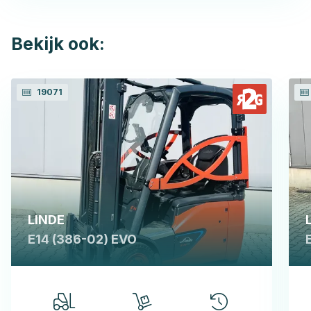
Bekijk ook:
19071
LINDE
E14 (386-02) EVO