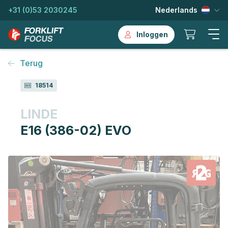
+31 (0)53 2030245
Nederlands
Inloggen
Terug
18514
LINDE
E16 (386-02) EVO