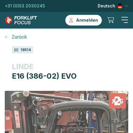
+31 (0)53 2030245
Deutsch
Anmelden
Zurück
18514
LINDE
E16 (386-02) EVO