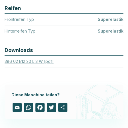
Reifen
Frontreifen Typ
Superelastik
Hinterreifen Typ
Superelastik
Downloads
386 02 E12 20 L 3 W [pdf]
Diese Maschine teilen?
Email
WhatsApp
Facebook
Twitter
Share