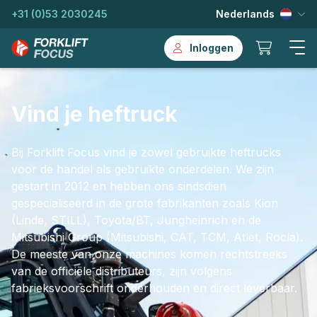
+31 (0)53 2030245
Nederlands
Inloggen
Vind je heftruck
Bij Forklift Focus vind je zowel gebruikte heftrucks
voor de handel als gebruikte onderdelen. We zijn
gestart in 2012 en hebben ons sindsdien
gespecialiseerd in de grote fabrikanten zoals Kion
(Linde, STILL), Toyota/BT, Jungheinrich en de
Mitsubishi Group (Mitsubishi, CAT, TCM, Atlet, Rocla).
De meeste van onze machines komen rechtstreeks
van de officiële distributeurs, zijn volgens
fabrieksvoorschrift onderhouden en direct leverbaar.