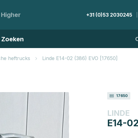
 Higher
+31 (0)53 2030245
Zoeken
sche heftrucks
Linde E14-02 (386) EVO [17650]
17650
LINDE
E14-02