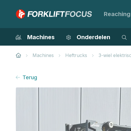
Reaching
Machines
Onderdelen
Machines
Heftrucks
3-wiel elektri
Terug