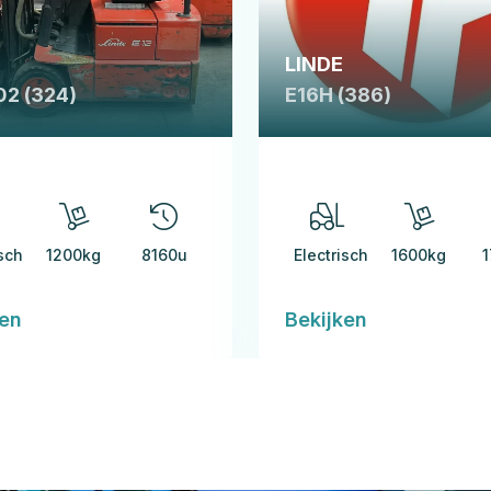
LINDE
02 (324)
E16H (386)
isch
1200kg
8160u
Electrisch
1600kg
1
ken
Bekijken