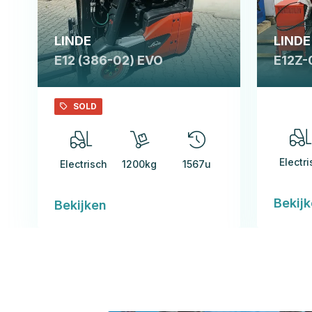
LINDE
LINDE
E12 (386-02) EVO
E12Z-
SOLD
Electr
Electrisch
1200kg
1567u
Bekij
Bekijken