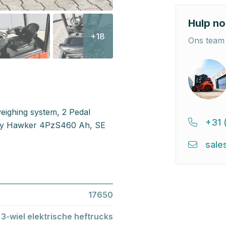
Hulp no
+18
Ons team 
/weighing system, 2 Pedal
+31 
tery Hawker 4PzS460 Ah, SE
sale
17650
3-wiel elektrische heftrucks