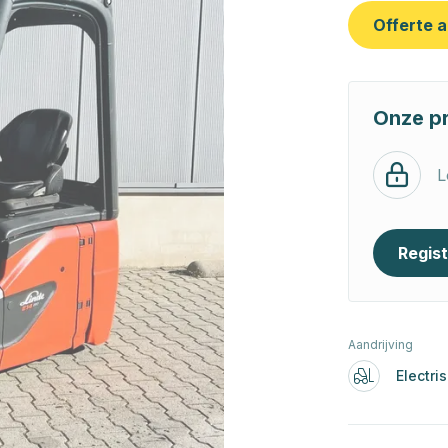
Offerte 
Onze pr
L
Regis
Aandrijving
Electri