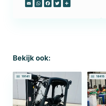
Email
WhatsApp
Facebook
Twitter
Share
Bekijk ook:
19141
18415