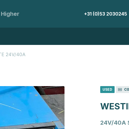
 Higher
+31 (0)53 2030245
TE 24V/40A
USED
C0
WESTI
24V/40A 