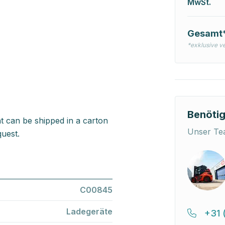
MwSt.
Gesamt
*exklusive v
Benötig
t can be shipped in a carton
Unser Tea
uest.
C00845
Ladegeräte
+31 