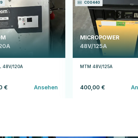
9
C00440
OM
MICROPOWER
20A
48V/125A
L 48V/120A
MTM 48V/125A
0 €
Ansehen
400,00 €
An