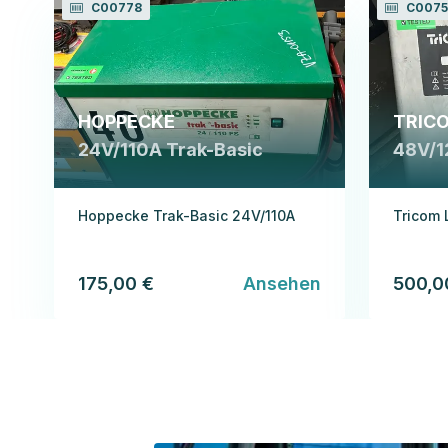
C00778
C0075
HOPPECKE
TRIC
24V/110A Trak-Basic
48V/1
Hoppecke Trak-Basic 24V/110A
Tricom 
175,00 €
Ansehen
500,0