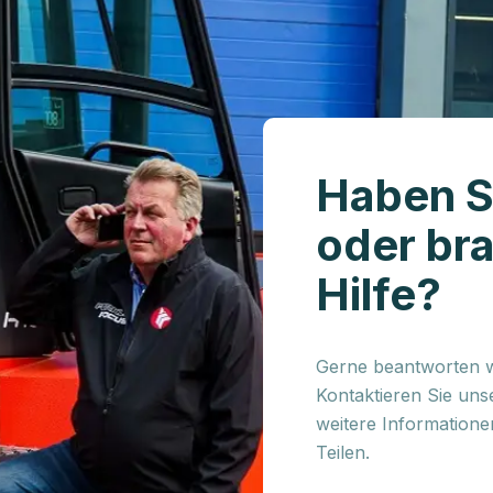
Haben S
oder br
Hilfe?
Gerne beantworten wi
Kontaktieren Sie uns
weitere Information
Teilen.