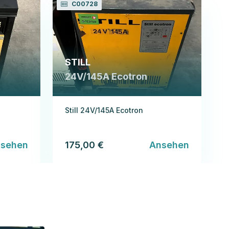
C00728
STILL
24V/145A Ecotron
Still 24V/145A Ecotron
sehen
175,00 €
Ansehen