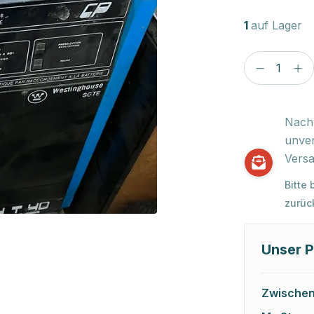
1
auf Lager
Nach 
unver
Versa
Bitte
zurüc
Unser P
Zwische