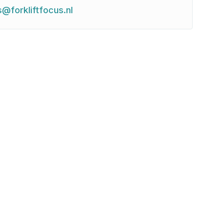
s@forkliftfocus.nl