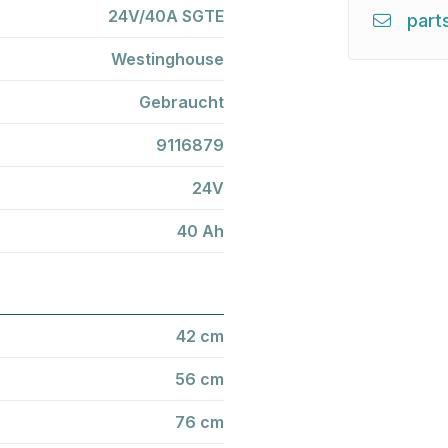
24V/40A SGTE
part
Westinghouse
Gebraucht
9116879
24V
40 Ah
42 cm
56 cm
76 cm