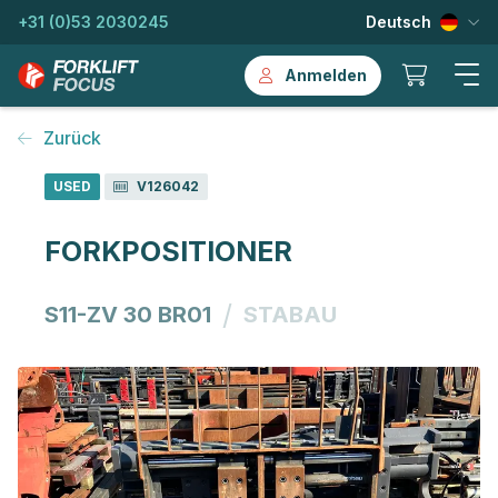
+31 (0)53 2030245
Deutsch
Anmelden
Zurück
USED
V126042
FORKPOSITIONER
/
S11-ZV 30 BR01
STABAU