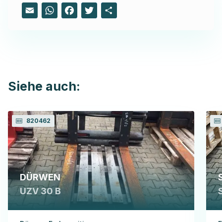
Email
WhatsApp
Facebook
Twitter
Share
Siehe auch:
820462
DÜRWEN
UZV 30 B