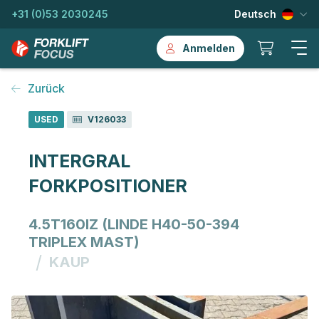
+31 (0)53 2030245
Deutsch
Anmelden
Zurück
USED
V126033
INTERGRAL
FORKPOSITIONER
4.5T160IZ (LINDE H40-50-394
TRIPLEX MAST)
/
KAUP