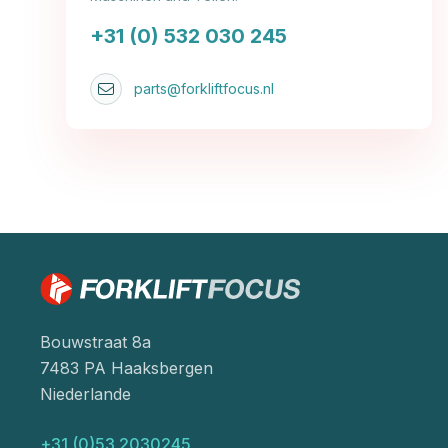
+31 (0) 532 030 245
parts@forkliftfocus.nl
Bouwstraat 8a
7483 PA Haaksbergen
Niederlande
+31 (0)53 2030245