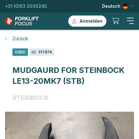
+31 (0)53 2030245
Deutsch
Anmelden
Zurück
USED
317874
MUDGAURD FOR STEINBOCK
LE13-20MK7 (STB)
STEINBOCK