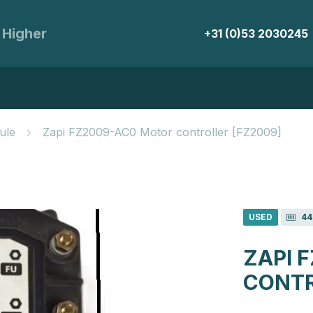
 Higher
+31 (0)53 2030245
ule
Zapi FZ2009-AC0 Motor controller [FZ2009]
USED
44
ZAPI 
CONT