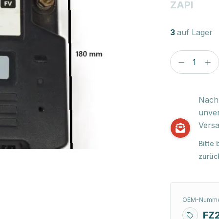
ZAPI
3
auf Lager
Nach 
unver
Versa
Bitte
zurüc
OEM-Numme
FZ