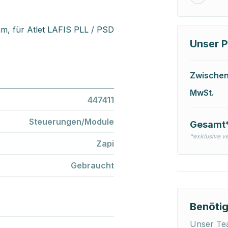
, für Atlet LAFIS PLL / PSD
Unser P
Zwische
MwSt.
447411
Steuerungen/Module
Gesamt
*exklusive v
Zapi
Gebraucht
Benötig
Unser Tea