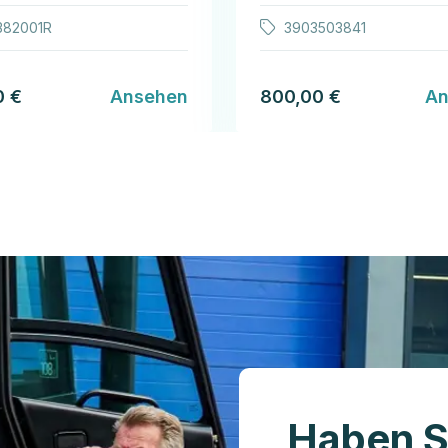
382001R
3903503841
0 €
Ansehen
800,00 €
An
Haben S