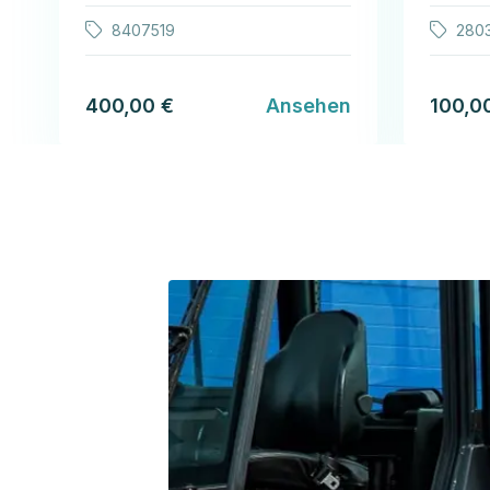
8407519
280
400,00 €
Ansehen
100,0