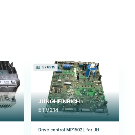
376315
JUNGHEINRICH
ETV214
Drive control MP1502L for JH