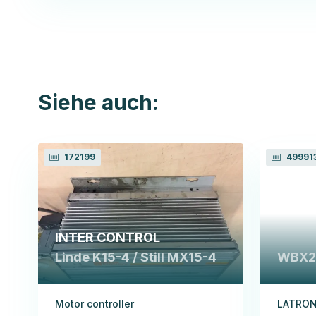
Siehe auch:
172199
49991
INTER CONTROL
Linde K15-4 / Still MX15-4
WBX2
Motor controller
LATRON