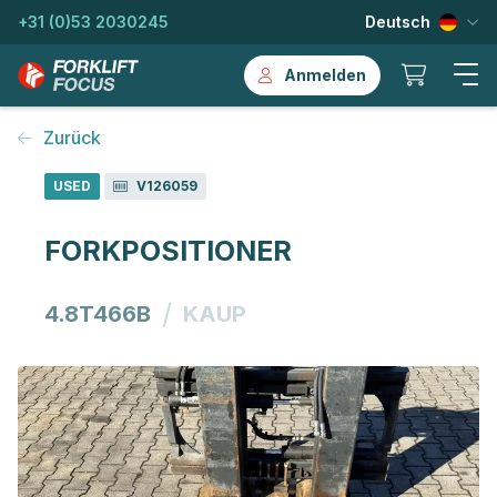
+31 (0)53 2030245
Deutsch
Anmelden
Zurück
USED
V126059
FORKPOSITIONER
/
4.8T466B
KAUP