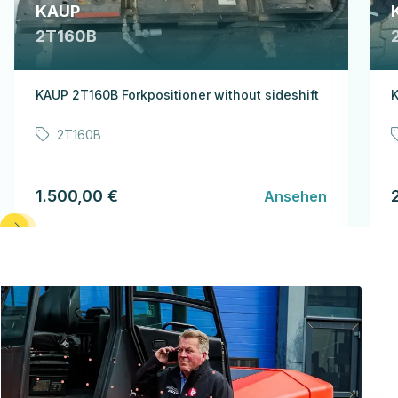
KAUP
2T160B
KAUP 2T160B Forkpositioner without sideshift
K
2T160B
1.500,00 €
Ansehen