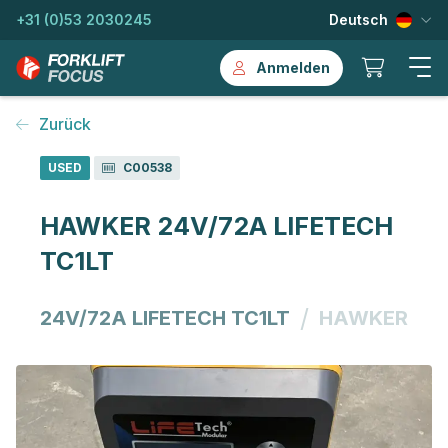
+31 (0)53 2030245
Deutsch
Anmelden
Zurück
USED
C00538
HAWKER 24V/72A LIFETECH
TC1LT
/
24V/72A LIFETECH TC1LT
HAWKER