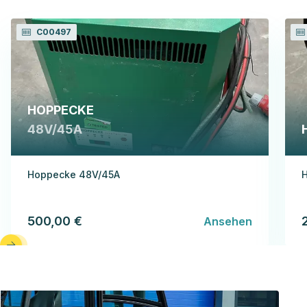
C00497
HOPPECKE
48V/45A
Hoppecke 48V/45A
H
500,00 €
Ansehen