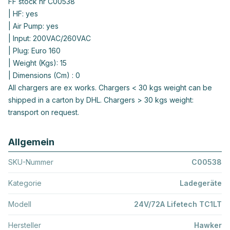
FF stock nr C00538
| HF: yes
| Air Pump: yes
| Input: 200VAC/260VAC
| Plug: Euro 160
| Weight (Kgs): 15
| Dimensions (Cm) : 0
All chargers are ex works. Chargers < 30 kgs weight can be
shipped in a carton by DHL. Chargers > 30 kgs weight:
transport on request.
Allgemein
SKU-Nummer
C00538
Kategorie
Ladegeräte
Modell
24V/72A Lifetech TC1LT
Hersteller
Hawker