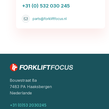
+31 (0) 532 030 245
parts@forkliftfocus.nl
Bouwstraat 8a
7483 PA Haaksbergen
Niederlande
+31 (0)53 2030245