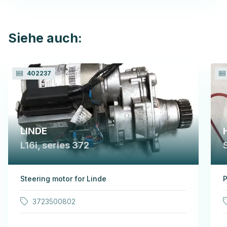
Siehe auch:
402237
LINDE
L16i, series 372
Steering motor for Linde
P
3723500802