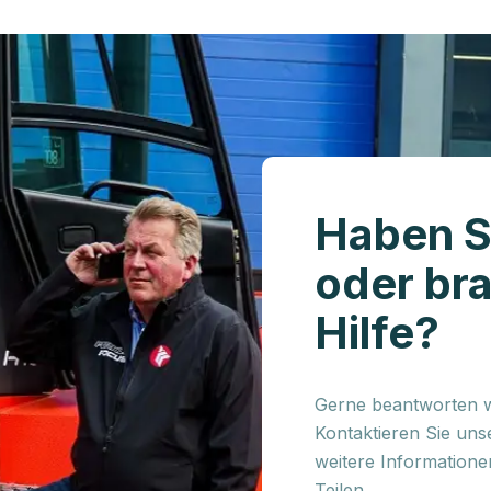
Haben S
oder br
Hilfe?
Gerne beantworten wi
Kontaktieren Sie uns
weitere Information
Teilen.