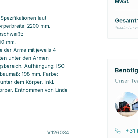
MwSt.
pezifikationen laut
Gesamt
rperbreite: 2200 mm.
*exklusive v
schweißt:
50 mm.
 der Arme mit jeweils 4
isten unter den Armen
ngsbereich. Aufhängung: ISO
Benötig
rbaumaß: 198 mm. Farbe:
Unser Tea
 unter dem Körper. Inkl.
m Körper. Entnommen von Linde
+31 
V126034