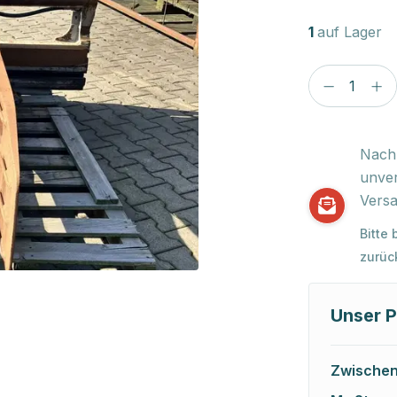
1
auf Lager
Nach 
unver
Versa
Bitte
zurüc
Unser P
Zwische