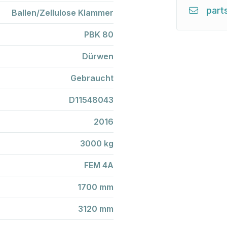
part
Ballen/Zellulose Klammer
PBK 80
Dürwen
Gebraucht
D11548043
2016
3000 kg
FEM 4A
1700 mm
3120 mm