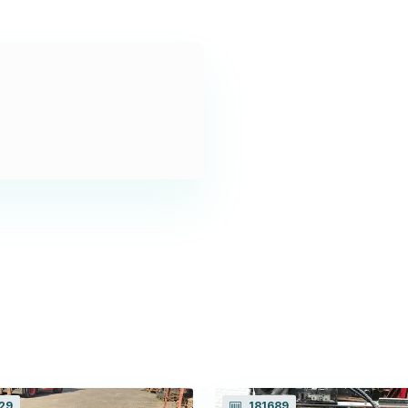
29
181689