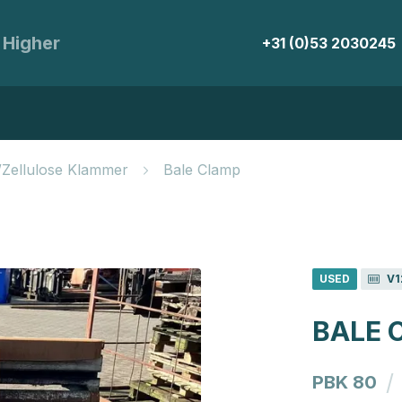
 Higher
+31 (0)53 2030245
/Zellulose Klammer
Bale Clamp
USED
V1
BALE 
/
PBK 80