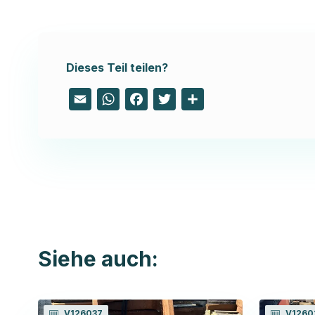
Dieses Teil teilen?
Email
WhatsApp
Facebook
Twitter
Share
Siehe auch:
V126037
V1260