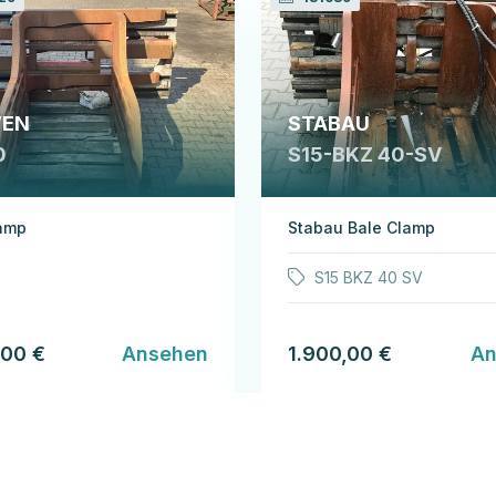
EN
STABAU
0
S15-BKZ 40-SV
lamp
Stabau Bale Clamp
S15 BKZ 40 SV
,00 €
Ansehen
1.900,00 €
An