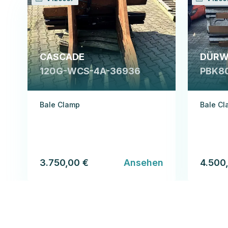
CASCADE
DÜRW
120G-WCS-4A-36936
PBK8
Bale Clamp
Bale C
3.750,00 €
Ansehen
4.500