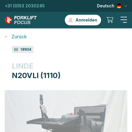
+31 (0)53 2030245
Deutsch
Anmelden
Zurück
18934
LINDE
N20VLI (1110)