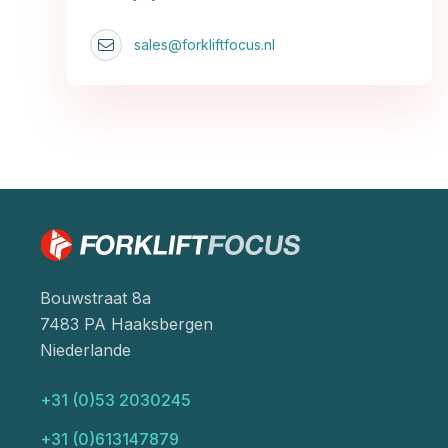
sales@forkliftfocus.nl
Bouwstraat 8a
7483 PA Haaksbergen
Niederlande
+31 (0)53 2030245
+31 (0)613147879