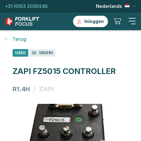
+31 (0)53 2030245
Nederlands
Inloggen
Terug
USED
130091
ZAPI FZ5015 CONTROLLER
/
R1.4H
ZAPI