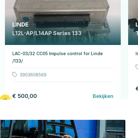
LINDE
L12L-AP/L14AP Series 133
LAC-03/32 CC05 Impulse control for Linde
I
/133/
3903608569
€ 500,00
Bekijken