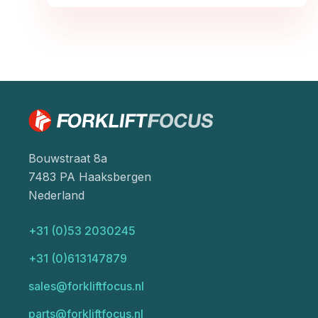
Bouwstraat 8a
7483 PA Haaksbergen
Nederland
+31 (0)53 2030245
+31 (0)613147879
sales@forkliftfocus.nl
parts@forkliftfocus.nl