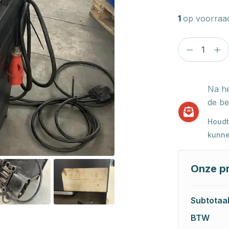
1
op voorraa
Na he
de be
Houdt
kunne
Onze pr
Subtotaa
BTW