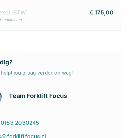
excl. BTW
€ 175,00
erzendkosten
dig?
helpt jou graag verder op weg!
Team Forklift Focus
(0)53 2030245
s@forkliftfocus.nl