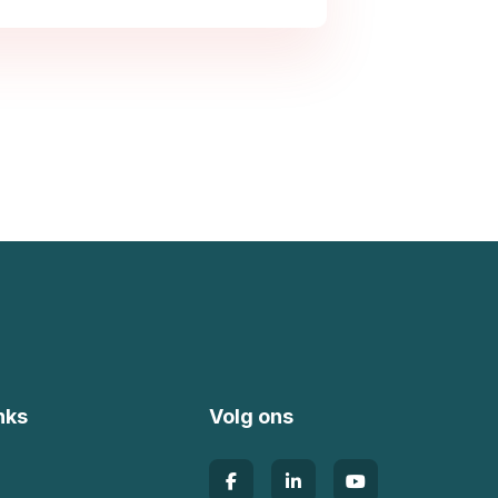
nks
Volg ons