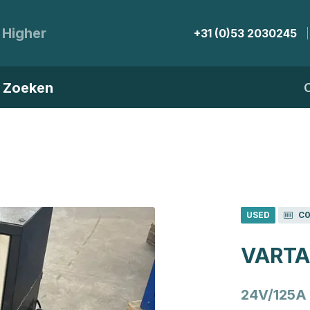
 Higher
+31 (0)53 2030245
Zoeken
USED
C0
VARTA
24V/125A