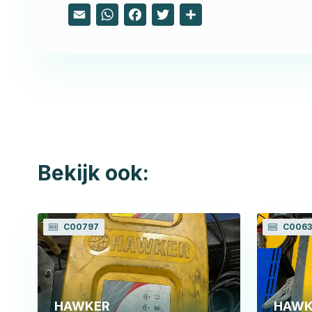
Email
WhatsApp
Facebook
Twitter
Share
Bekijk ook:
C00797
C0063
HAWKER
HAWK