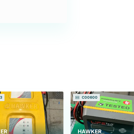
3
C00600
ER
HAWKER