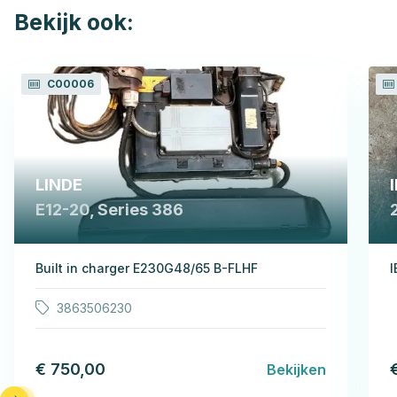
Bekijk ook:
C00006
LINDE
E12-20, Series 386
Built in charger E230G48/65 B-FLHF
I
3863506230
€ 750,00
Bekijken