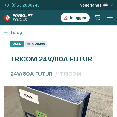
+31 (0)53 2030245
Nederlands
Inloggen
Terug
USED
C00369
TRICOM 24V/80A FUTUR
/
24V/80A FUTUR
TRICOM