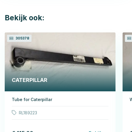
Bekijk ook:
305378
CATERPILLAR
Tube for Caterpillar
W
RL189223