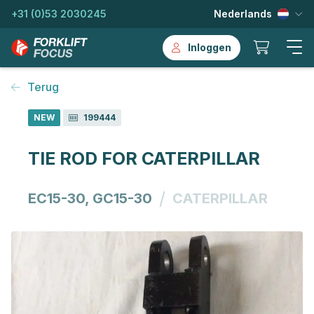
+31 (0)53 2030245
Nederlands
Inloggen
Terug
NEW
199444
TIE ROD FOR CATERPILLAR
/
EC15-30, GC15-30
CATERPILLAR